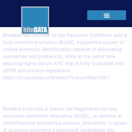
Categoria:
News
BioSIC and the Swiss Mobile Banking
Desk
Blindata has returned to the Payments Exhibition with a
truly innovative solution: BioSIC, a patented system of
unique biometric identification capable of eliminating
usernames and passwords, while at the same time
ensuring highly secure KYC that is fully compliant with
GDPR and privacy regulations.
https://m.youtube.com/watch?v=pxo0KpUV6kY
BioSIC e lo sportello bancario mobile
svizzero
Blindata è tornata al Salone dei Pagamenti con una
soluzione realmente innovativa: BioSIC, un sistema di
identificazione biometrica univoca, brevettato, in grado
di azzerare username e password garantendo allo