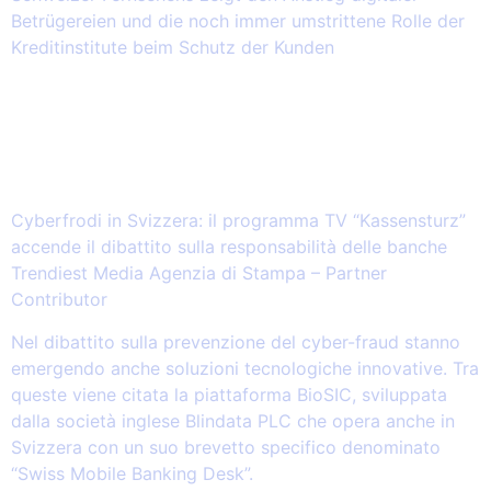
Betrügereien und die noch immer umstrittene Rolle der
Kreditinstitute beim Schutz der Kunden
2026.03.14 – Cyberfrodi in Svizzera: il
programma TV “Kassensturz” accende
il dibattito sulla responsabilità delle
banche
Cyberfrodi in Svizzera: il programma TV “Kassensturz”
accende il dibattito sulla responsabilità delle banche
Trendiest Media Agenzia di Stampa – Partner
Contributor
Nel dibattito sulla prevenzione del cyber-fraud stanno
emergendo anche soluzioni tecnologiche innovative. Tra
queste viene citata la piattaforma BioSIC, sviluppata
dalla società inglese Blindata PLC che opera anche in
Svizzera con un suo brevetto specifico denominato
“Swiss Mobile Banking Desk”.