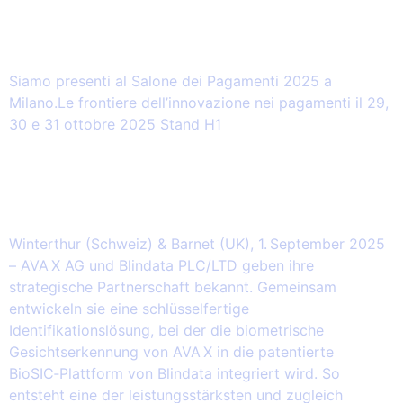
2025.10.29 – Il Salone dei Pagamenti
2025 (Milano)
Siamo presenti al Salone dei Pagamenti 2025 a
Milano.Le frontiere dell’innovazione nei pagamenti il 29,
30 e 31 ottobre 2025 Stand H1
2025.09.01 – Biometrics in a balance
AVA X und Blindata gehen
Partnerschaft ein
Winterthur (Schweiz) & Barnet (UK), 1. September 2025
– AVA X AG und Blindata PLC/LTD geben ihre
strategische Partnerschaft bekannt. Gemeinsam
entwickeln sie eine schlüsselfertige
Identifikationslösung, bei der die biometrische
Gesichtserkennung von AVA X in die patentierte
BioSIC‑Plattform von Blindata integriert wird. So
entsteht eine der leistungsstärksten und zugleich