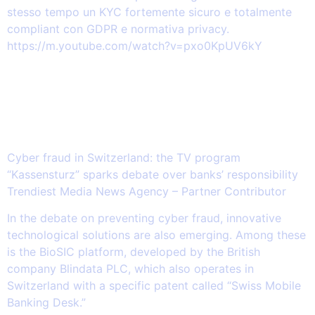
stesso tempo un KYC fortemente sicuro e totalmente
compliant con GDPR e normativa privacy.
https://m.youtube.com/watch?v=pxo0KpUV6kY
2026.03.14 – Cyber fraud in
Switzerland: the TV program
“Kassensturz” sparks debate over
banks’ responsibility
Cyber fraud in Switzerland: the TV program
“Kassensturz” sparks debate over banks’ responsibility
Trendiest Media News Agency – Partner Contributor
In the debate on preventing cyber fraud, innovative
technological solutions are also emerging. Among these
is the BioSIC platform, developed by the British
company Blindata PLC, which also operates in
Switzerland with a specific patent called “Swiss Mobile
Banking Desk.”