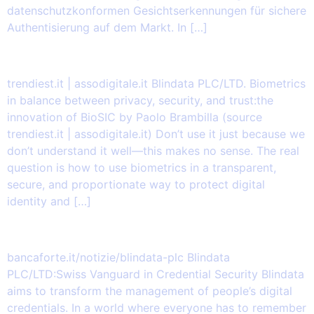
datenschutzkonformen Gesichtserkennungen für sichere
Authentisierung auf dem Markt. In […]
2025.09.01 – Biometrics in a balance
trendiest.it | assodigitale.it Blindata PLC/LTD. Biometrics
in balance between privacy, security, and trust:the
innovation of BioSIC by Paolo Brambilla (source
trendiest.it | assodigitale.it) Don’t use it just because we
don’t understand it well—this makes no sense. The real
question is how to use biometrics in a transparent,
secure, and proportionate way to protect digital
identity and […]
2025.02.14 – MyBioSIC.com
bancaforte.it/notizie/blindata-plc Blindata
PLC/LTD:Swiss Vanguard in Credential Security Blindata
aims to transform the management of people’s digital
credentials. In a world where everyone has to remember