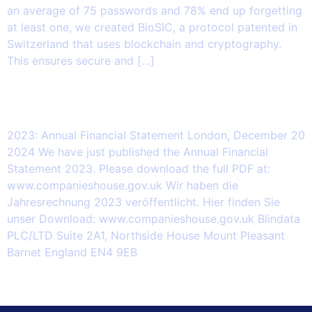
an average of 75 passwords and 78% end up forgetting
at least one, we created BioSIC, a protocol patented in
Switzerland that uses blockchain and cryptography.
This ensures secure and […]
2024.12.20 – 2023: Annual Financial
Statement
2023: Annual Financial Statement London, December 20
2024 We have just published the Annual Financial
Statement 2023. Please download the full PDF at:
www.companieshouse.gov.uk Wir haben die
Jahresrechnung 2023 veröffentlicht. Hier finden Sie
unser Download: www.companieshouse.gov.uk Blindata
PLC/LTD Suite 2A1, Northside House Mount Pleasant
Barnet England EN4 9EB
Successivo
→