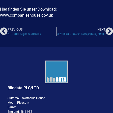
Hier finden Sie unser Download:
www.companieshouse.gov.uk
PREVIOUS
NEXT
2011.03.01: Beginn des Handels
2023.08.28 – Proof of Concept (PoC2) SMBD (Swiss Mobile Banking Desk)
Blindata PLC/LTD
Suite 2A1, Northside House
Mount Pleasant
Barnet
England. EN4 9EB