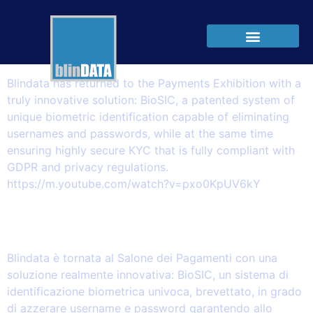
Autore:
Rob
BioSIC and the Swiss Mobile Banking
Desk
Blindata has returned to the Payments Exhibition with a
truly innovative solution: BioSIC, a patented system of
unique biometric identification capable of eliminating
usernames and passwords, while at the same time
ensuring highly secure KYC that is fully compliant with
GDPR and privacy regulations.
https://m.youtube.com/watch?v=pxo0KpUV6kY
BioSIC e lo sportello bancario mobile
svizzero
Blindata è tornata al Salone dei Pagamenti con una
soluzione realmente innovativa: BioSIC, un sistema di
identificazione biometrica univoca, brevettato, in grado
di azzerare username e password garantendo allo