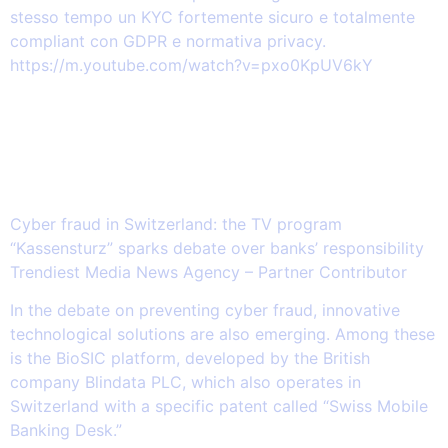
stesso tempo un KYC fortemente sicuro e totalmente
compliant con GDPR e normativa privacy.
https://m.youtube.com/watch?v=pxo0KpUV6kY
2026.03.14 – Cyber fraud in
Switzerland: the TV program
“Kassensturz” sparks debate over
banks’ responsibility
Cyber fraud in Switzerland: the TV program
“Kassensturz” sparks debate over banks’ responsibility
Trendiest Media News Agency – Partner Contributor
In the debate on preventing cyber fraud, innovative
technological solutions are also emerging. Among these
is the BioSIC platform, developed by the British
company Blindata PLC, which also operates in
Switzerland with a specific patent called “Swiss Mobile
Banking Desk.”