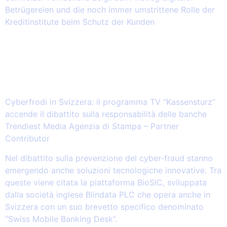
Betrügereien und die noch immer umstrittene Rolle der
Kreditinstitute beim Schutz der Kunden
2026.03.14 – Cyberfrodi in Svizzera: il
programma TV “Kassensturz” accende
il dibattito sulla responsabilità delle
banche
Cyberfrodi in Svizzera: il programma TV “Kassensturz”
accende il dibattito sulla responsabilità delle banche
Trendiest Media Agenzia di Stampa – Partner
Contributor
Nel dibattito sulla prevenzione del cyber-fraud stanno
emergendo anche soluzioni tecnologiche innovative. Tra
queste viene citata la piattaforma BioSIC, sviluppata
dalla società inglese Blindata PLC che opera anche in
Svizzera con un suo brevetto specifico denominato
“Swiss Mobile Banking Desk”.