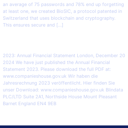
an average of 75 passwords and 78% end up forgetting
at least one, we created BioSIC, a protocol patented in
Switzerland that uses blockchain and cryptography.
This ensures secure and […]
2024.12.20 – 2023: Annual Financial
Statement
2023: Annual Financial Statement London, December 20
2024 We have just published the Annual Financial
Statement 2023. Please download the full PDF at:
www.companieshouse.gov.uk Wir haben die
Jahresrechnung 2023 veröffentlicht. Hier finden Sie
unser Download: www.companieshouse.gov.uk Blindata
PLC/LTD Suite 2A1, Northside House Mount Pleasant
Barnet England EN4 9EB
Successivo
→