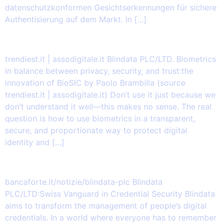
datenschutzkonformen Gesichtserkennungen für sichere
Authentisierung auf dem Markt. In […]
2025.09.01 – Biometrics in a balance
trendiest.it | assodigitale.it Blindata PLC/LTD. Biometrics
in balance between privacy, security, and trust:the
innovation of BioSIC by Paolo Brambilla (source
trendiest.it | assodigitale.it) Don’t use it just because we
don’t understand it well—this makes no sense. The real
question is how to use biometrics in a transparent,
secure, and proportionate way to protect digital
identity and […]
2025.02.14 – MyBioSIC.com
bancaforte.it/notizie/blindata-plc Blindata
PLC/LTD:Swiss Vanguard in Credential Security Blindata
aims to transform the management of people’s digital
credentials. In a world where everyone has to remember