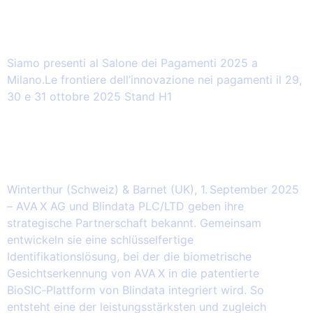
2025.10.29 – Il Salone dei Pagamenti
2025 (Milano)
Siamo presenti al Salone dei Pagamenti 2025 a
Milano.Le frontiere dell’innovazione nei pagamenti il 29,
30 e 31 ottobre 2025 Stand H1
2025.09.01 – Biometrics in a balance
AVA X und Blindata gehen
Partnerschaft ein
Winterthur (Schweiz) & Barnet (UK), 1. September 2025
– AVA X AG und Blindata PLC/LTD geben ihre
strategische Partnerschaft bekannt. Gemeinsam
entwickeln sie eine schlüsselfertige
Identifikationslösung, bei der die biometrische
Gesichtserkennung von AVA X in die patentierte
BioSIC‑Plattform von Blindata integriert wird. So
entsteht eine der leistungsstärksten und zugleich